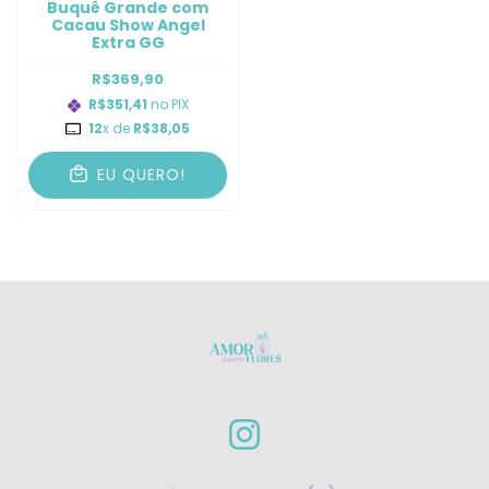
Buquê Grande com
Cacau Show Angel
Extra GG
R$369,90
R$351,41
no PIX
12
x de
R$38,05
EU QUERO!