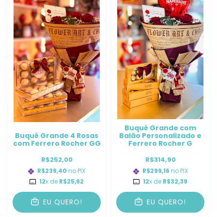
Buquê Grande com
Buquê Grande 4 Rosas
Balão Personalizado e
com Ferrero Rocher GG
Ferrero Rocher G
R$252,00
R$314,90
R$239,40
no PIX
R$299,16
no PIX
12
x de
R$25,92
12
x de
R$32,39
EU QUERO!
EU QUERO!