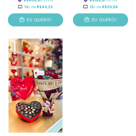
R$408,41
no PIX
R$189,91
no PIX
12
x de
R$44,22
12
x de
R$20,56
EU QUERO!
EU QUERO!