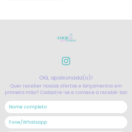
Olá, apaixonada(o)!
Quer receber nossas ofertas e lançamentos em
primeira mão? Cadastre-se e comece a recebê-las!