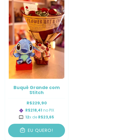
Buquê Grande com
Stitch
R$229,90
R$218,41
no PIX
12
x de
R$23,65
EU QUERO!